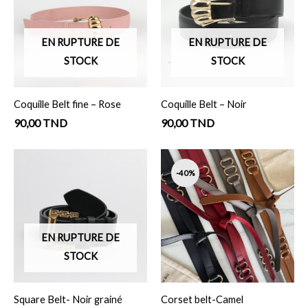
EN RUPTURE DE
EN RUPTURE DE
STOCK
STOCK
Coquille Belt fine – Rose
Coquille Belt – Noir
90,00
TND
90,00
TND
Original
Cur
price
pri
-40%
was:
is:
150,00 TND.
90,
EN RUPTURE DE
STOCK
Square Belt- Noir grainé
Corset belt-Camel