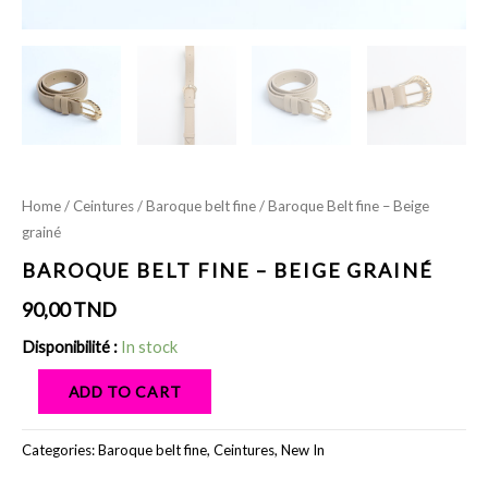
Home
/
Ceintures
/
Baroque belt fine
/ Baroque Belt fine – Beige
grainé
BAROQUE BELT FINE – BEIGE GRAINÉ
90,00
TND
Disponibilité :
In stock
ADD TO CART
Categories:
Baroque belt fine
,
Ceintures
,
New In