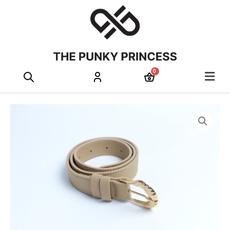
Menu
PANIER
Baroque
Belt
fine
-
Beige
grainé
quantity